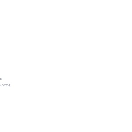
ия
ности