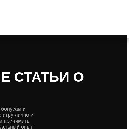
Е СТАТЬИ О
 бонусам и
 игру лично и
м принимать
еальный опыт