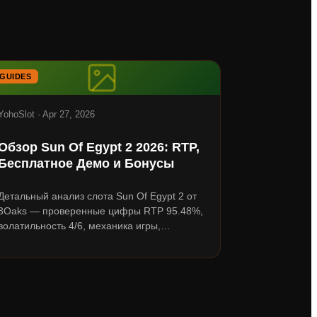
GUIDES
YohoSlot
·
Apr 27, 2026
Обзор Sun Of Egypt 2 2026: RTP,
Бесплатное Демо и Бонусы
Детальный анализ слота Sun Of Egypt 2 от
3Oaks — проверенные цифры RTP 95.48%,
волатильность 4/6, механика игры,
сравнение с конкурентами и реальные
отзывы игроков.