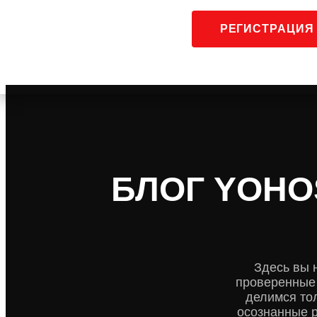
ВОЙТИ
РЕГИСТРАЦИЯ
БЛОГ YOHO
Здесь вы 
проверенные 
делимся то
осознанные 