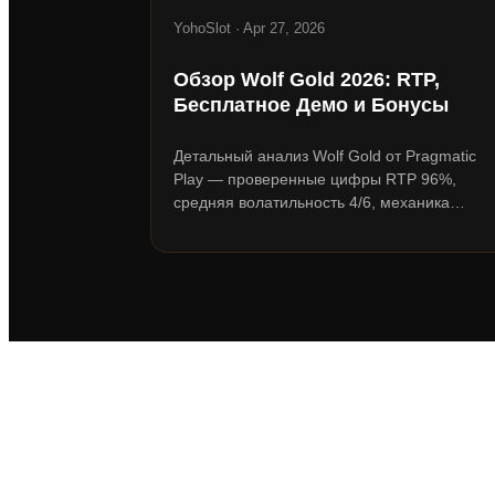
YohoSlot
·
Apr 27, 2026
Обзор Wolf Gold 2026: RTP,
Бесплатное Демо и Бонусы
Детальный анализ Wolf Gold от Pragmatic
Play — проверенные цифры RTP 96%,
средняя волатильность 4/6, механика
бонусных раундов и честные отзывы
русскоязычных игроков.