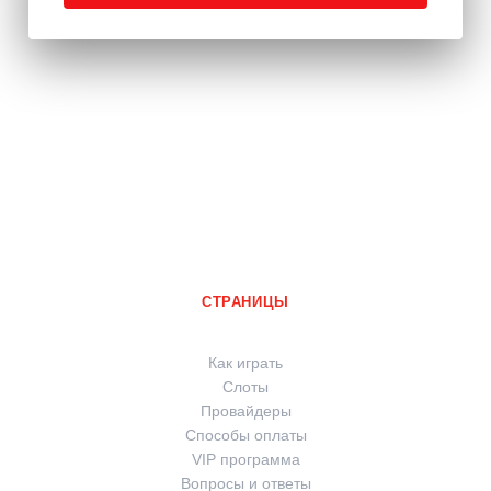
СТРАНИЦЫ
ТОП Казино
Как играть
Слоты
Провайдеры
Способы оплаты
VIP программа
Вопросы и ответы