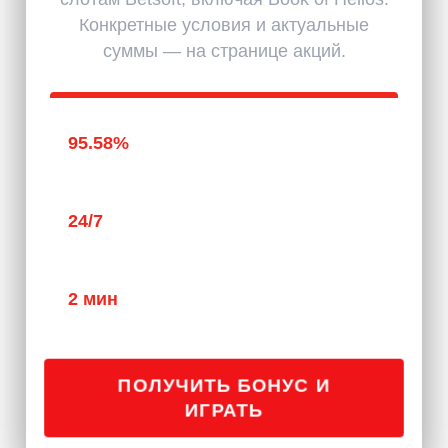
Конкретные условия и актуальные
суммы — на странице акций.
RTP Book of Helios
95.58%
Поддержка игроков
24/7
Быстрая регистрация
2 мин
ПОЛУЧИТЬ БОНУС И
ИГРАТЬ