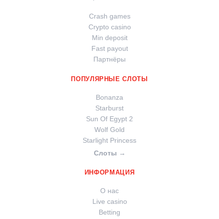
Demo games
Crash games
Crypto casino
Min deposit
Fast payout
Партнёры
ПОПУЛЯРНЫЕ СЛОТЫ
Bonanza
Starburst
Sun Of Egypt 2
Wolf Gold
Starlight Princess
Слоты →
ИНФОРМАЦИЯ
О нас
Live casino
Betting