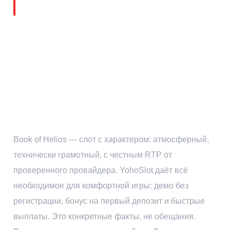
Запустите Book of Helios
прямо сейчас
Book of Helios — слот с характером: атмосферный,
технически грамотный, с честным RTP от
проверенного провайдера. YohoSlot даёт всё
необходимое для комфортной игры: демо без
регистрации, бонус на первый депозит и быстрые
выплаты. Это конкретные факты, не обещания.