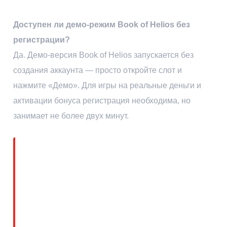
Доступен ли демо-режим Book of Helios без
регистрации?
Да. Демо-версия Book of Helios запускается без
создания аккаунта — просто откройте слот и
нажмите «Демо». Для игры на реальные деньги и
активации бонуса регистрация необходима, но
занимает не более двух минут.
Факт от Елены:
Book of Helios от Betsoft — один
из немногих слотов с расширяющимися
символами в бонусном раунде, где механика
действительно работает в пользу игрока. RTP
95.58% подтверждён провайдером. Начните с
демо, затем переходите к реальным ставкам —
это правильная последовательность.