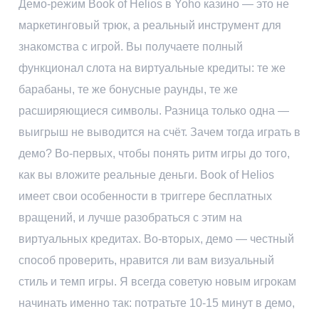
Демо-режим Book of Helios в Yoho казино — это не
маркетинговый трюк, а реальный инструмент для
знакомства с игрой. Вы получаете полный
функционал слота на виртуальные кредиты: те же
барабаны, те же бонусные раунды, те же
расширяющиеся символы. Разница только одна —
выигрыш не выводится на счёт. Зачем тогда играть в
демо? Во-первых, чтобы понять ритм игры до того,
как вы вложите реальные деньги. Book of Helios
имеет свои особенности в триггере бесплатных
вращений, и лучше разобраться с этим на
виртуальных кредитах. Во-вторых, демо — честный
способ проверить, нравится ли вам визуальный
стиль и темп игры. Я всегда советую новым игрокам
начинать именно так: потратьте 10-15 минут в демо,