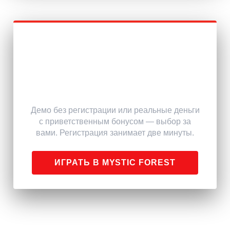
ЗАПУСТИТЕ MYSTIC
FOREST НА YOHOSLOT
ПРЯМО СЕЙЧАС
Демо без регистрации или реальные деньги
с приветственным бонусом — выбор за
вами. Регистрация занимает две минуты.
ИГРАТЬ В MYSTIC FOREST