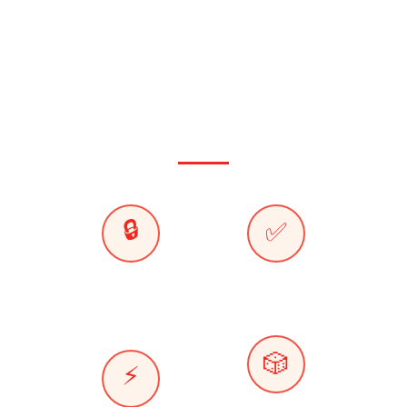
YohoSlot — надёжная
платформа
🔒
✅
SSL-
Лицензированный
шифрование
оператор
🎲
⚡