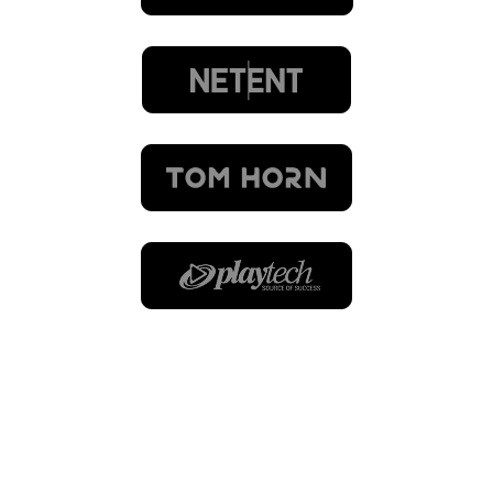
Играйте в Mystic Forest на