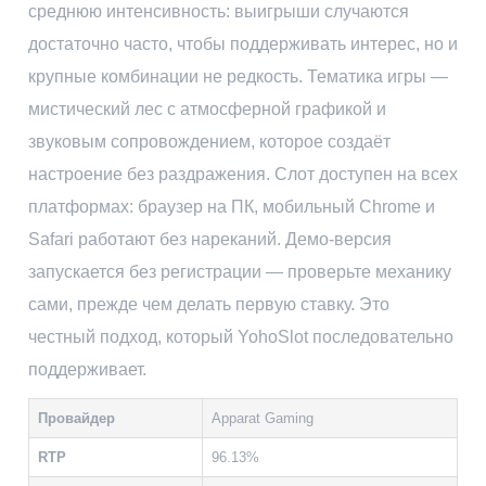
среднюю интенсивность: выигрыши случаются
достаточно часто, чтобы поддерживать интерес, но и
крупные комбинации не редкость. Тематика игры —
мистический лес с атмосферной графикой и
звуковым сопровождением, которое создаёт
настроение без раздражения. Слот доступен на всех
платформах: браузер на ПК, мобильный Chrome и
Safari работают без нареканий. Демо-версия
запускается без регистрации — проверьте механику
сами, прежде чем делать первую ставку. Это
честный подход, который YohoSlot последовательно
поддерживает.
Провайдер
Apparat Gaming
RTP
96.13%