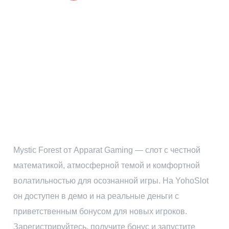
Честный
Быстрые
генератор
выплаты
случайных
чисел
Начните играть в Mystic
Forest прямо сейчас
Mystic Forest от Apparat Gaming — слот с честной
математикой, атмосферной темой и комфортной
волатильностью для осознанной игры. На YohoSlot
он доступен в демо и на реальные деньги с
приветственным бонусом для новых игроков.
Зарегистрируйтесь, получите бонус и запустите