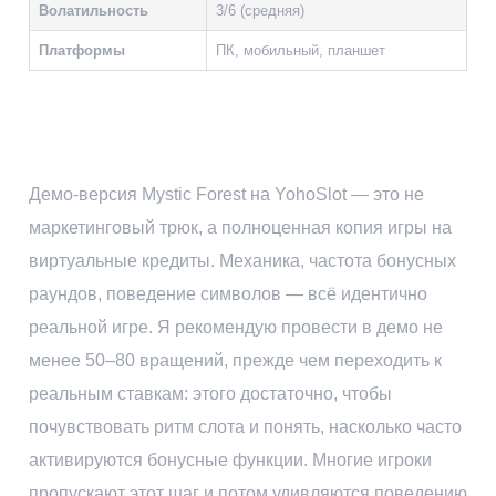
Волатильность
3/6 (средняя)
Платформы
ПК, мобильный, планшет
Демо-режим Mystic Forest:
попробуйте без риска
Демо-версия Mystic Forest на YohoSlot — это не
маркетинговый трюк, а полноценная копия игры на
виртуальные кредиты. Механика, частота бонусных
раундов, поведение символов — всё идентично
реальной игре. Я рекомендую провести в демо не
менее 50–80 вращений, прежде чем переходить к
реальным ставкам: этого достаточно, чтобы
почувствовать ритм слота и понять, насколько часто
активируются бонусные функции. Многие игроки
пропускают этот шаг и потом удивляются поведению