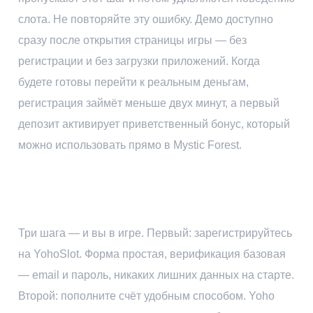
слота. Не повторяйте эту ошибку. Демо доступно
сразу после открытия страницы игры — без
регистрации и без загрузки приложений. Когда
будете готовы перейти к реальным деньгам,
регистрация займёт меньше двух минут, а первый
депозит активирует приветственный бонус, который
можно использовать прямо в Mystic Forest.
Как начать играть в Mystic Forest
на реальные деньги
Три шага — и вы в игре. Первый: зарегистрируйтесь
на YohoSlot. Форма простая, верификация базовая
— email и пароль, никаких лишних данных на старте.
Второй: пополните счёт удобным способом. Yoho